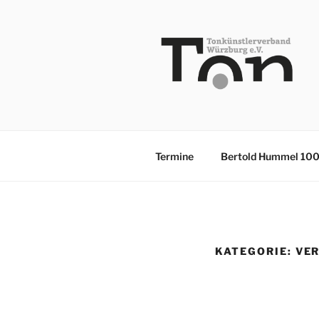
Zum
Inhalt
springen
TKV
Termine
Bertold Hummel 10
KATEGORIE:
VE