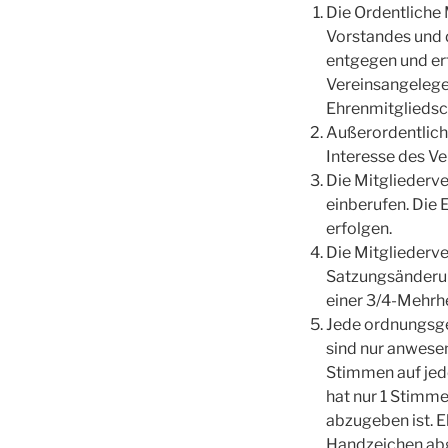
Die Ordentliche 
Vorstandes und d
entgegen und ert
Vereinsangelege
Ehrenmitgliedsc
Außerordentlich
Interesse des Ve
Die Mitgliederve
einberufen. Die
erfolgen.
Die Mitgliederv
Satzungsänderun
einer 3/4-Mehrh
Jede ordnungsge
sind nur anwesen
Stimmen auf jed
hat nur 1 Stimm
abzugeben ist. E
Handzeichen abg