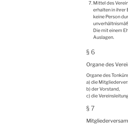
Mittel des Vere
erhalten in ihre
keine Person du
unverhältnismäß
Die mit einem Eh
Auslagen.
§ 6
Organe des Verei
Organe des Tonküns
a) die Mitgliederv
b) der Vorstand,
c) die Vereinsleitung
§ 7
Mitgliederversa