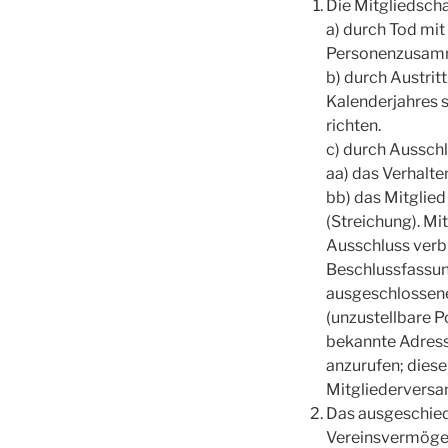
Die Mitgliedscha
a) durch Tod mit
Personenzusam
b) durch Austrit
Kalenderjahres sc
richten.
c) durch Ausschl
aa) das Verhalte
bb) das Mitglied
(Streichung). Mi
Ausschluss verb
Beschlussfassun
ausgeschlossene
(unzustellbare P
bekannte Adress
anzurufen; diese
Mitgliederversa
Das ausgeschied
Vereinsvermöge