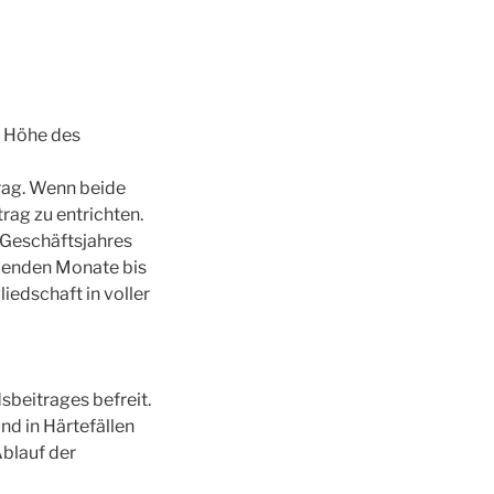
e Höhe des
rag. Wenn beide
rag zu entrichten.
n Geschäftsjahres
eibenden Monate bis
iedschaft in voller
sbeitrages befreit.
d in Härtefällen
Ablauf der