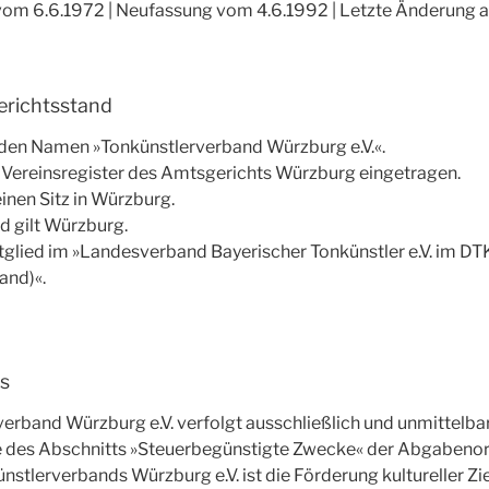
om 6.6.1972 | Neufassung vom 4.6.1992 | Letzte Änderung 
erichtsstand
t den Namen »Tonkünstlerverband Würzburg e.V.«.
m Vereinsregister des Amtsgerichts Würzburg eingetragen.
einen Sitz in Würzburg.
d gilt Würzburg.
itglied im »Landesverband Bayerischer Tonkünstler e.V. im D
and)«.
s
verband Würzburg e.V. verfolgt ausschließlich und unmittelb
 des Abschnitts »Steuerbegünstigte Zwecke« der Abgabeno
stlerverbands Würzburg e.V. ist die Förderung kultureller Zie