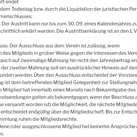
ft endet
 dem Todestag bzw. durch die Liquidation der juristischen Pe
menschlusses;
t. Der Austritt kann nur bis zum 30. 09. eines Kalenderjahres 
hriftlich erklärt werden. Die Austrittserklärung ist an den 1.
uss. Der Ausschluss aus dem Verein ist zulässig, wenn
n des Mitglieds in grober Weise gegen die Interessen des Vere
 auch auf zweimalige Mahnung hin nicht den Jahresbeitrag en
t der zweiten Mahnung soll ein ausdrücklicher Hinweis auf d
unden werden. Über den Ausschluss entscheidet der Vorstand
g ist dem betreffenden Mitglied Gelegenheit zur Stellungna
 Mitglied hat innerhalb eines Monats nach Bekanntgabe des
ostsendungen gelten als bekanntgegen, wenn der Beschluss an
e versandt worden ist) die Möglichkeit, die nächste Mitgli
 entscheidet endgültig über die Mitgliedschaft. Bis zur Entsc
mmlung ruhen die Mitgliedsrechte.
ene oder ausgeschlossene Mitglied hat keinerlei Ansprüche 
n.