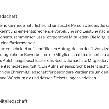
iedschaft
eins kann jede natürliche und juristische Person werden, die s
ekennt und eine entsprechende Vorbildung und Leistung nach
rsonenzusammenschlüsse (korporative Mitglieder). Die Mitgli
 eine fördernde sein.
e entscheidet auf schriftlichen Antrag, der an den 1. Vorsitzen
n abgelehnter Bewerber um die Mitgliedschaft hat innerhalb 
 Ablehnungsbeschlusses das Recht, die nächste Mitgliede
 entscheidet endgültig. Ein Aufnahmeanspruch besteht nicht.
nn die Ehrenmitgliedschaft für besondere Verdienste um den
and Würzburg e.V. und dessen Zielsetzungen verleihen.
itgliedschaft