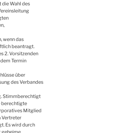
t die Wahl des
ereinsleitung
gten
n,
, wenn das
tlich beantragt.
es 2. Vorsitzenden
r dem Termin
hlüsse über
ösung des Verbandes
g. Stimmberechtigt
e berechtigte
rporatives Mitglied
 Vertreter
t. Es wird durch
t geheime