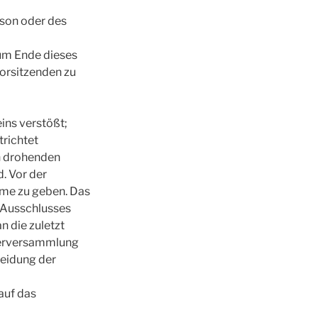
rson oder des
zum Ende dieses
 Vorsitzenden zu
ins verstößt;
trichtet
en drohenden
. Vor der
hme zu geben. Das
 Ausschlusses
 die zuletzt
ederversammlung
heidung der
auf das