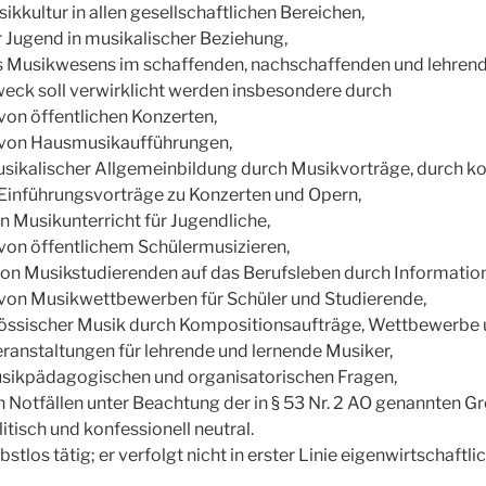
ikkultur in allen gesellschaftlichen Bereichen,
 Jugend in musikalischer Beziehung,
s Musikwesens im schaffenden, nachschaffenden und lehrend
weck soll verwirklicht werden insbesondere durch
von öffentlichen Konzerten,
 von Hausmusikaufführungen,
usikalischer Allgemeinbildung durch Musikvorträge, durch 
 Einführungsvorträge zu Konzerten und Opern,
n Musikunterricht für Jugendliche,
 von öffentlichem Schülermusizieren,
von Musikstudierenden auf das Berufsleben durch Informatio
 von Musikwettbewerben für Schüler und Studierende,
nössischer Musik durch Kompositionsaufträge, Wettbewerbe 
ranstaltungen für lehrende und lernende Musiker,
usikpädagogischen und organisatorischen Fragen,
len Notfällen unter Beachtung der in § 53 Nr. 2 AO genannten G
litisch und konfessionell neutral.
lbstlos tätig; er verfolgt nicht in erster Linie eigenwirtschaftl