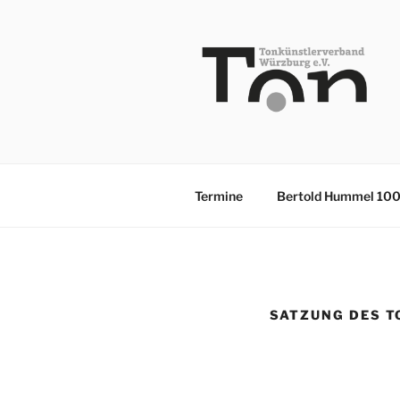
Zum
Inhalt
springen
TKV
Termine
Bertold Hummel 10
SATZUNG DES T