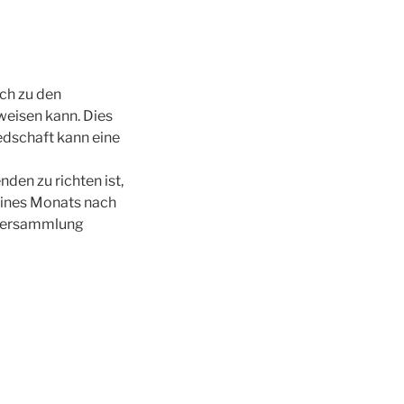
ich zu den
weisen kann. Dies
edschaft kann eine
den zu richten ist,
eines Monats nach
rversammlung