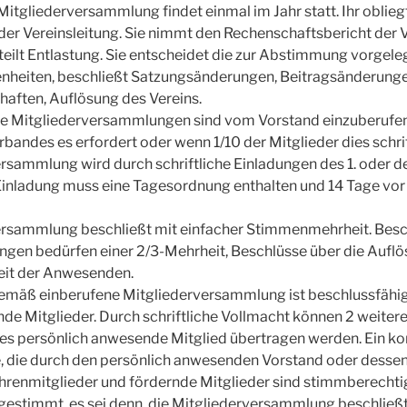
Mitgliederversammlung findet einmal im Jahr statt. Ihr oblieg
er Vereinsleitung. Sie nimmt den Rechenschaftsbericht der V
eilt Entlastung. Sie entscheidet die zur Abstimmung vorgele
nheiten, beschließt Satzungsänderungen, Beitragsänderunge
haften, Auflösung des Vereins.
e Mitgliederversammlungen sind vom Vorstand einzuberufen
rbandes es erfordert oder wenn 1/10 der Mitglieder dies schrif
rsammlung wird durch schriftliche Einladungen des 1. oder d
 Einladung muss eine Tagesordnung enthalten und 14 Tage vo
ersammlung beschließt mit einfacher Stimmenmehrheit. Besc
gen bedürfen einer 2/3-Mehrheit, Beschlüsse über die Aufl
eit der Anwesenden.
mäß einberufene Mitgliederversammlung ist beschlussfähi
de Mitglieder. Durch schriftliche Vollmacht können 2 weiter
es persönlich anwesende Mitglied übertragen werden. Ein ko
e, die durch den persönlich anwesenden Vorstand oder dessen
hrenmitglieder und fördernde Mitglieder sind stimmberechtig
estimmt, es sei denn, die Mitgliederversammlung beschließ