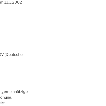
am 13.3.2002
TKV (Deutscher
ar gemeinnützige
rdnung.
le: