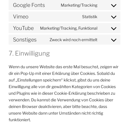
to
Google Fonts
Marketing/Tracking
Consent
service
to
wordpress
Vimeo
Statistik
Consent
service
to
google-
YouTube
Marketing/Tracking, Funktional
Consent
service
fonts
to
vimeo
Sonstiges
Zweck wird noch ermittelt
Consent
service
to
youtube
7. Einwilligung
service
sonstiges
Wenn du unsere Website das erste Mal besuchst, zeigen wir
dir ein Pop-Up mit einer Erklärung über Cookies. Sobald du
auf „Einstellungen speichern“ klickst, gibst du uns deine
Einwilligung alle von dir gewählten Kategorien von Cookies
und Plugins wie in dieser Cookie-Erklärung beschrieben zu
verwenden. Du kannst die Verwendung von Cookies über
deinen Browser deaktivieren, aber bitte beachte, dass
unsere Website dann unter Umständen nicht richtig
funktioniert.