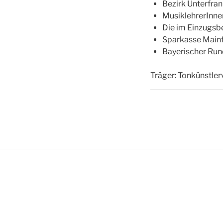
Bezirk Unterfra
MusiklehrerInne
Die im Einzugsb
Sparkasse Mainf
Bayerischer Run
Träger: Tonkünstler