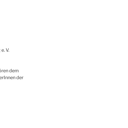
e. V.
ören dem
erInnen der