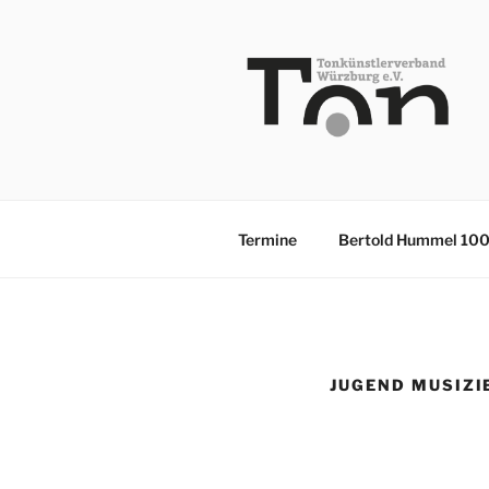
Zum
Inhalt
springen
TKV
Termine
Bertold Hummel 10
JUGEND MUSIZI