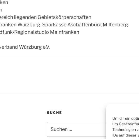
nken
n
ereich liegenden Gebietskörperschaften
ranken Würzburg, Sparkasse Aschaffenburg Miltenberg
dfunk/Regionalstudio Mainfranken
verband Würzburg e.V.
SUCHE
Um dir ein opt
um Geräteinfor
Suchen
Technologien z
nach:
IDs auf dieser