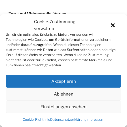
Ton- und Videostudio
,
Verlag
Cookie-Zustimmung
verwalten
Um dir ein optimales Erlebnis zu bieten, verwenden wir
Technologien wie Cookies, um Geräteinformationen zu speichern
SUCHE
und/oder darauf zuzugreifen. Wenn du diesen Technologien
zustimmst, können wir Daten wie das Surfverhalten oder eindeutige
Suchen
Suche
IDs auf dieser Website verarbeiten. Wenn du deine Zustimmung
nach:
nicht erteilst oder zurückziehst, können bestimmte Merkmale und
Funktionen beeinträchtigt werden.
Akzeptieren
© 2026
Tonkünstlerverband Würzburg e.V.
Ablehnen
Einstellungen ansehen
Cookie-Richtlinie
Datenschutzerklärung
Impressum