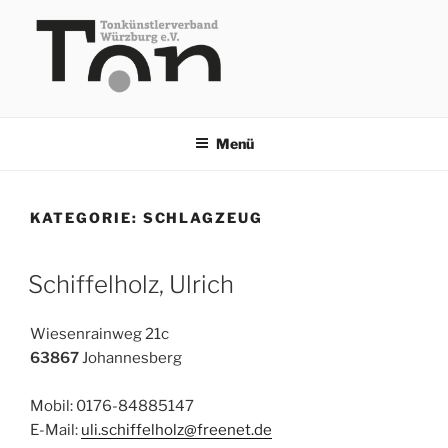
Zum
Inhalt
springen
TKV
Menü
KATEGORIE:
SCHLAGZEUG
Schiffelholz, Ulrich
Wiesenrainweg 21c
63867
Johannesberg
Mobil: 0176-84885147
E-Mail:
uli.schiffelholz@freenet.de