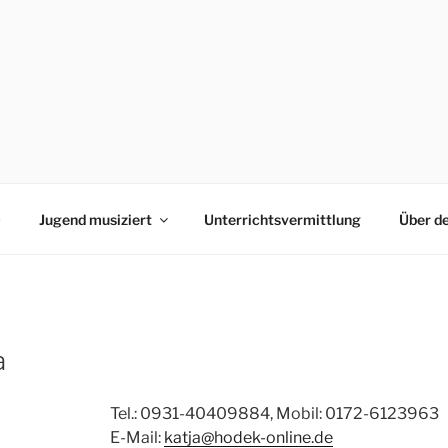
0
Jugend musiziert
Unterrichtsvermittlung
Über d
a
Tel.: 0931-40409884, Mobil: 0172-6123963
E-Mail:
katja@hodek-online.de