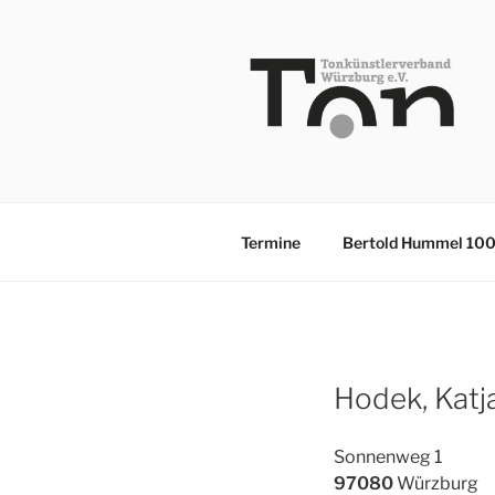
Zum
Inhalt
springen
TKV
Termine
Bertold Hummel 10
Hodek, Katj
Sonnenweg 1
97080
Würzburg