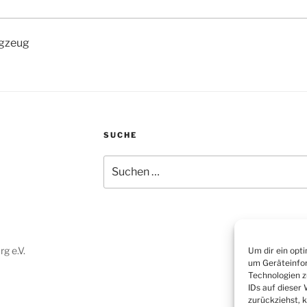
agzeug
SUCHE
Suchen
nach:
g e.V.
Um dir ein opt
um Geräteinfor
Technologien z
IDs auf dieser
zurückziehst, 