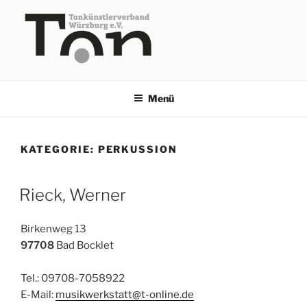
Zum
Inhalt
springen
TKV
Menü
KATEGORIE:
PERKUSSION
Rieck, Werner
Birkenweg 13
97708
Bad Bocklet
Tel.: 09708-7058922
E-Mail:
musikwerkstatt@t-online.de