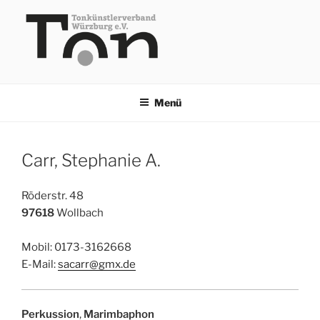
Zum
Inhalt
springen
TKV
Menü
Carr, Stephanie A.
Röderstr. 48
97618
Wollbach
Mobil: 0173-3162668
E-Mail:
sacarr@gmx.de
Perkussion
,
Marimbaphon