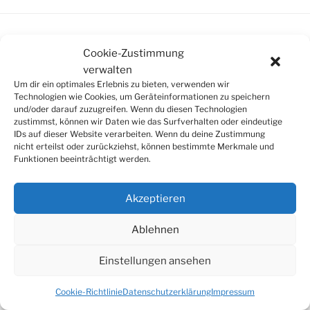
Cookie-Zustimmung
SUCHE
verwalten
Um dir ein optimales Erlebnis zu bieten, verwenden wir
Suchen
Suche
Technologien wie Cookies, um Geräteinformationen zu speichern
nach:
und/oder darauf zuzugreifen. Wenn du diesen Technologien
zustimmst, können wir Daten wie das Surfverhalten oder eindeutige
IDs auf dieser Website verarbeiten. Wenn du deine Zustimmung
nicht erteilst oder zurückziehst, können bestimmte Merkmale und
Funktionen beeinträchtigt werden.
© 2026
Tonkünstlerverband Würzburg e.V.
Akzeptieren
Ablehnen
Einstellungen ansehen
Cookie-Richtlinie
Datenschutzerklärung
Impressum