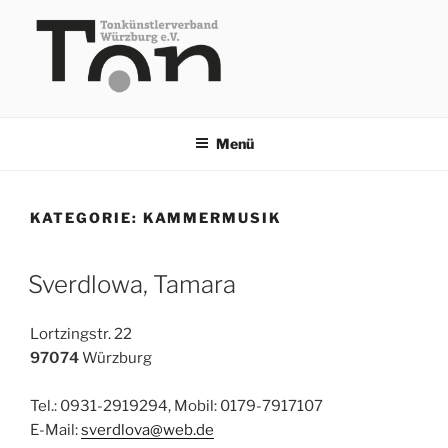
Zum
Inhalt
springen
TKV
Menü
KATEGORIE:
KAMMERMUSIK
Sverdlowa, Tamara
Lortzingstr. 22
97074
Würzburg
Tel.: 0931-2919294, Mobil: 0179-7917107
E-Mail:
sverdlova@web.de