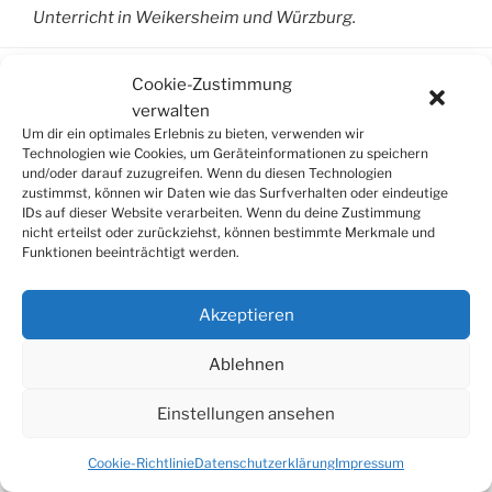
Unterricht in Weikersheim und Würzburg.
Cookie-Zustimmung
verwalten
SUCHE
Um dir ein optimales Erlebnis zu bieten, verwenden wir
Technologien wie Cookies, um Geräteinformationen zu speichern
Suchen
und/oder darauf zuzugreifen. Wenn du diesen Technologien
Suche
nach:
zustimmst, können wir Daten wie das Surfverhalten oder eindeutige
IDs auf dieser Website verarbeiten. Wenn du deine Zustimmung
nicht erteilst oder zurückziehst, können bestimmte Merkmale und
Funktionen beeinträchtigt werden.
© 2026
Tonkünstlerverband Würzburg e.V.
Akzeptieren
Ablehnen
Einstellungen ansehen
Cookie-Richtlinie
Datenschutzerklärung
Impressum