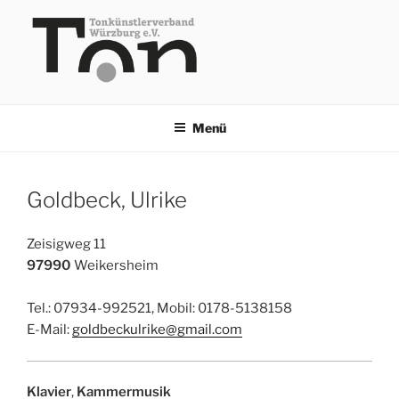
Zum
Inhalt
springen
TKV
Menü
Goldbeck, Ulrike
Zeisigweg 11
97990
Weikersheim
Tel.: 07934-992521, Mobil: 0178-5138158
E-Mail:
goldbeckulrike@gmail.com
Klavier
,
Kammermusik