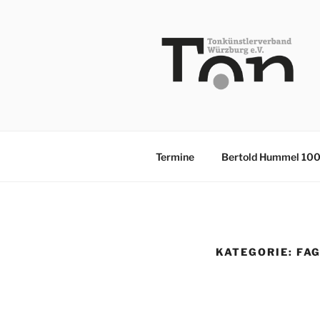
Zum
Inhalt
springen
TKV
Termine
Bertold Hummel 10
KATEGORIE:
FA