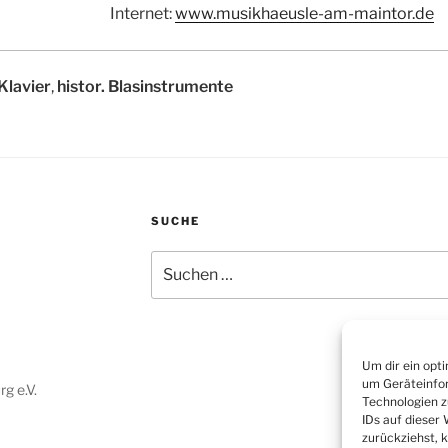
Internet:
www.musikhaeusle-am-maintor.de
Klavier
,
histor. Blasinstrumente
SUCHE
Suchen
nach:
Um dir ein opt
um Geräteinfor
g e.V.
Technologien z
IDs auf dieser
zurückziehst, 