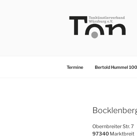
Zum
Inhalt
springen
TKV
Termine
Bertold Hummel 10
Bocklenberg
Obernbreiter Str. 7
97340
Marktbreit