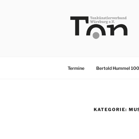
Zum
Inhalt
springen
TKV
Termine
Bertold Hummel 10
KATEGORIE:
MU