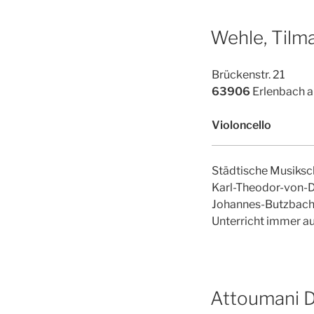
Wehle, Tilm
Brückenstr. 21
63906
Erlenbach 
Violoncello
Städtische Musiksc
Karl-Theodor-von-
Johannes-Butzbac
Unterricht immer a
Attoumani Di