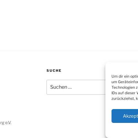
SUCHE
Um dir ein opt
um Geräteinfor
Suchen
Technologien z
nach:
IDs auf dieser
zurückziehst, 
Akzept
g e.V.