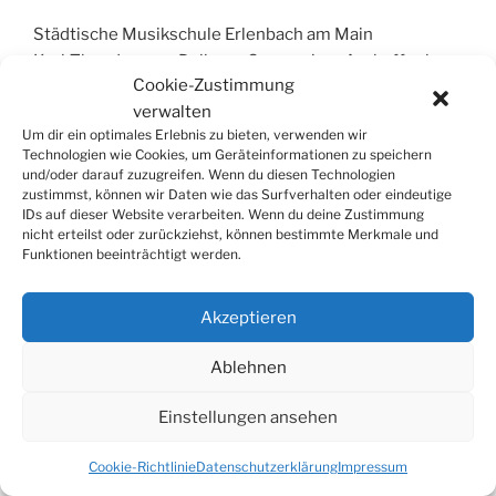
Städtische Musikschule Erlenbach am Main
Karl-Theodor-von-Dalberg-Gymnasium Aschaffenburg
Cookie-Zustimmung
Johannes-Butzbach-Gymnasium Miltenberg
verwalten
Unterricht immer auch online möglich
Um dir ein optimales Erlebnis zu bieten, verwenden wir
Technologien wie Cookies, um Geräteinformationen zu speichern
und/oder darauf zuzugreifen. Wenn du diesen Technologien
zustimmst, können wir Daten wie das Surfverhalten oder eindeutige
IDs auf dieser Website verarbeiten. Wenn du deine Zustimmung
SUCHE
nicht erteilst oder zurückziehst, können bestimmte Merkmale und
Funktionen beeinträchtigt werden.
Suchen
Suche
nach:
Akzeptieren
Ablehnen
© 2026
Tonkünstlerverband Würzburg e.V.
Einstellungen ansehen
Cookie-Richtlinie
Datenschutzerklärung
Impressum