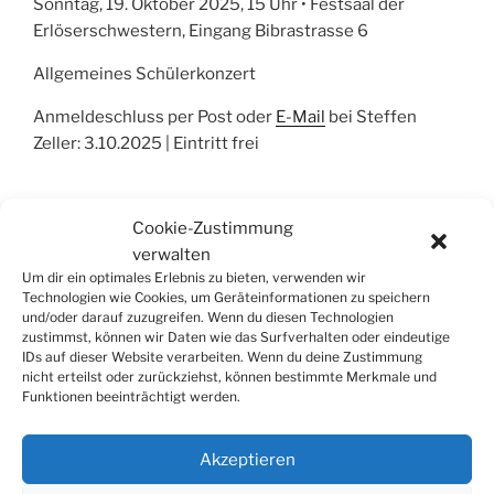
Sonntag, 19. Oktober 2025, 15 Uhr • Festsaal der
Erlöserschwestern, Eingang Bibrastrasse 6
Allgemeines Schülerkonzert
Anmeldeschluss per Post oder
E-Mail
bei Steffen
Zeller: 3.10.2025 | Eintritt frei
Cookie-Zustimmung
Seitennummerierung
Näch
verwalten
Seite
1
Seit
Um dir ein optimales Erlebnis zu bieten, verwenden wir
der
Technologien wie Cookies, um Geräteinformationen zu speichern
und/oder darauf zuzugreifen. Wenn du diesen Technologien
Beiträge
zustimmst, können wir Daten wie das Surfverhalten oder eindeutige
IDs auf dieser Website verarbeiten. Wenn du deine Zustimmung
nicht erteilst oder zurückziehst, können bestimmte Merkmale und
Funktionen beeinträchtigt werden.
SUCHE
Suchen
Suche
Akzeptieren
nach: