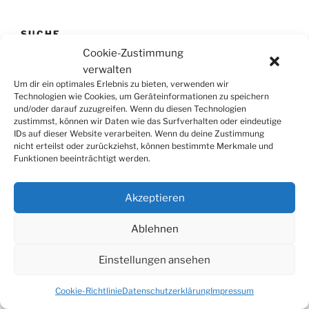
SUCHE
Cookie-Zustimmung
Suchen
Suche
verwalten
nach:
Um dir ein optimales Erlebnis zu bieten, verwenden wir
Technologien wie Cookies, um Geräteinformationen zu speichern
und/oder darauf zuzugreifen. Wenn du diesen Technologien
zustimmst, können wir Daten wie das Surfverhalten oder eindeutige
IDs auf dieser Website verarbeiten. Wenn du deine Zustimmung
© 2026
Tonkünstlerverband Würzburg e.V.
nicht erteilst oder zurückziehst, können bestimmte Merkmale und
Funktionen beeinträchtigt werden.
Akzeptieren
Ablehnen
Einstellungen ansehen
Cookie-Richtlinie
Datenschutzerklärung
Impressum