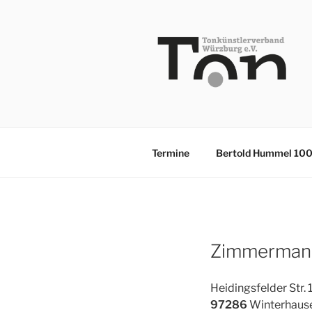
Zum
Inhalt
springen
TKV
Termine
Bertold Hummel 10
Zimmermann
Heidingsfelder Str. 
97286
Winterhaus