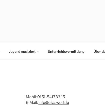
0
Jugend musiziert
Unterrichtsvermittlung
Über d
Mobil: 0151-541733 15
E-Mail:
info@eliaswolf.de