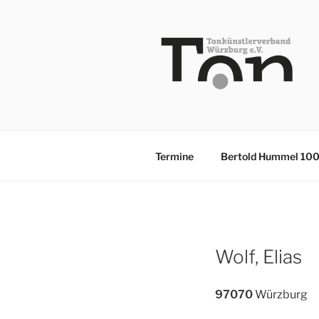
Zum
Inhalt
springen
TKV
Termine
Bertold Hummel 10
Wolf, Elias
97070
Würzburg