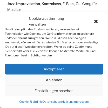
Jazz-Improvisation
,
Kontrabass
, E-Bass, Qui Gong für
Musiker
Cookie-Zustimmung
verwalten
Um dir ein optimales Erlebnis zu bieten, verwenden wir
SUCHE
Technologien wie Cookies, um Geräteinformationen zu speichern
und/oder darauf zuzugreifen. Wenn du diesen Technologien
Suchen
zustimmst, können wir Daten wie das Surfverhalten oder eindeutige
Suche
IDs auf dieser Website verarbeiten. Wenn du deine Zustimmung
nach:
nicht erteilst oder zurückziehst, können bestimmte Merkmale und
Funktionen beeinträchtigt werden.
Akzeptieren
© 2026
Tonkünstlerverband Würzburg e.V.
Ablehnen
Einstellungen ansehen
Cookie-Richtlinie
Datenschutzerklärung
Impressum