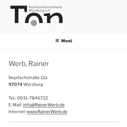
Zum
Inhalt
springen
TKV
Menü
Werb, Rainer
Nopitschstraße 12a
97074
Würzburg
Tel.: 0931-7846722
E-Mail:
info@RainerWerb.de
Internet:
www.RainerWerb.de