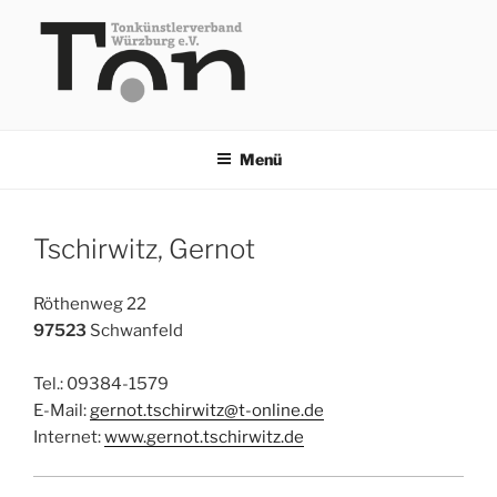
Zum
Inhalt
springen
TKV
Menü
Tschirwitz, Gernot
Röthenweg 22
97523
Schwanfeld
Tel.: 09384-1579
E-Mail:
gernot.tschirwitz@t-online.de
Internet:
www.gernot.tschirwitz.de