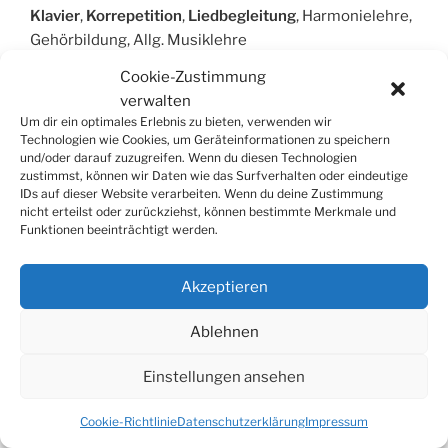
Klavier
,
Korrepetition
,
Liedbegleitung
, Harmonielehre,
Gehörbildung, Allg. Musiklehre
Unterricht im Raum WÜ, SW, MSP, HAS, KG
Cookie-Zustimmung
verwalten
Um dir ein optimales Erlebnis zu bieten, verwenden wir
Technologien wie Cookies, um Geräteinformationen zu speichern
und/oder darauf zuzugreifen. Wenn du diesen Technologien
SUCHE
zustimmst, können wir Daten wie das Surfverhalten oder eindeutige
IDs auf dieser Website verarbeiten. Wenn du deine Zustimmung
Suchen
Suche
nicht erteilst oder zurückziehst, können bestimmte Merkmale und
nach:
Funktionen beeinträchtigt werden.
Akzeptieren
© 2026
Tonkünstlerverband Würzburg e.V.
Ablehnen
Einstellungen ansehen
Cookie-Richtlinie
Datenschutzerklärung
Impressum