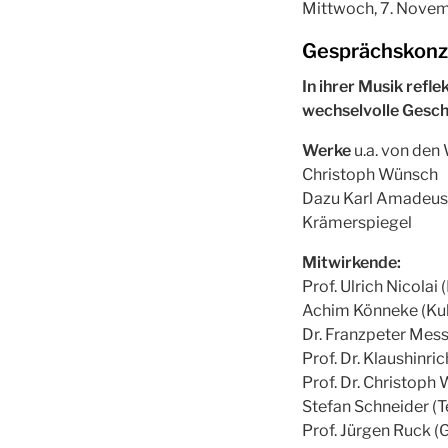
Mittwoch, 7. Novemb
Gesprächskonze
In ihrer Musik refl
wechselvolle Gesch
Werke
u.a. von den
Christoph Wünsch
Dazu Karl Amadeus 
Krämerspiegel
Mitwirkende:
Prof. Ulrich Nicolai
Achim Könneke (Kul
Dr. Franzpeter Mes
Prof. Dr. Klaushinr
Prof. Dr. Christoph
Stefan Schneider (T
Prof. Jürgen Ruck (G