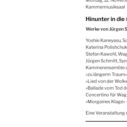
Montag, 12. Novemb
Kammermusiksaal
Hinunter in di
Werke von Jürgen S
Yoshie Kaneyasu, S
Katerina Polishchuk
Stefan Kawohl, Wa
Jürgen Schmitt, Sy
Kammerensemble aus
»zu längerm Traum«
»Lied von der Wolke
»Ballade vom Tod d
Concertino für Wa
»Morgaines Klage« +
Eine Veranstaltung