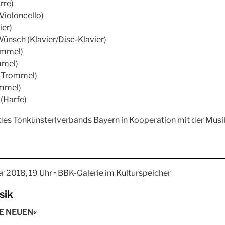
rre)
Violoncello)
ier)
 Wünsch (Klavier/Disc-Klavier)
ommel)
mmel)
 (Trommel)
mmel)
(Harfe)
 des Tonkünsterlverbands Bayern in Kooperation mit der Mus
r 2018, 19 Uhr • BBK-Galerie im Kulturspeicher
sik
DIE NEUEN«