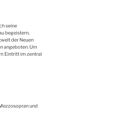
ch seine
u begeistern,
gwelt der Neuen
gen angeboten. Um
 Eintritt im zentral
 Mezzosopran und