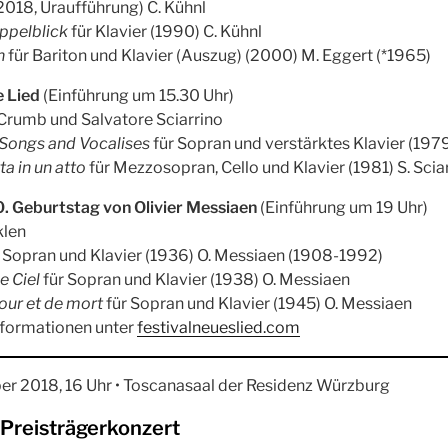
2018, Uraufführung) C. Kühnl
pelblick
für Klavier (1990) C. Kühnl
n
für Bariton und Klavier (Auszug) (2000) M. Eggert (*1965)
e Lied
(Einführung um 15.30 Uhr)
rumb und Salvatore Sciarrino
 Songs and Vocalises
für Sopran und verstärktes Klavier (197
a in un atto
für Mezzosopran, Cello und Klavier (1981) S. Scia
0. Geburtstag von Olivier Messiaen
(Einführung um 19 Uhr)
klen
 Sopran und Klavier (1936) O. Messiaen (1908-1992)
e Ciel
für Sopran und Klavier (1938) O. Messiaen
our et de mort
für Sopran und Klavier (1945) O. Messiaen
 Informationen unter
festivalneueslied.com
er 2018, 16 Uhr • Toscanasaal der Residenz Würzburg
 Preisträgerkonzert