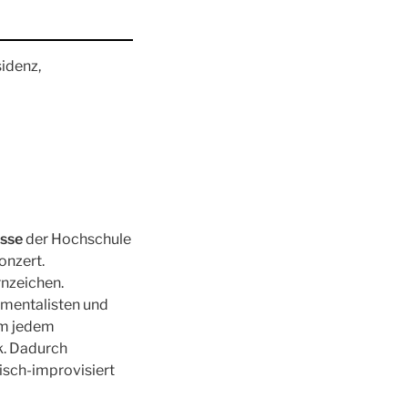
idenz,
asse
der Hochschule
onzert.
rnzeichen.
rumentalisten und
em jedem
rk. Dadurch
isch-improvisiert