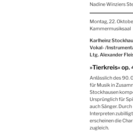
Nadine Winziers St
Montag, 22. Oktober
Kammermusiksaal
Karlheinz Stockha
Vokal- /Instrument
Ltg. Alexander Flei
»Tierkreis« op. 
Anlässlich des 90. 
für Musik in Zusam
Stockhausen komponi
Ursprünglich für Spi
auch Sänger. Durch 
Interpreten zubillig
erscheinen die Char
zugleich.