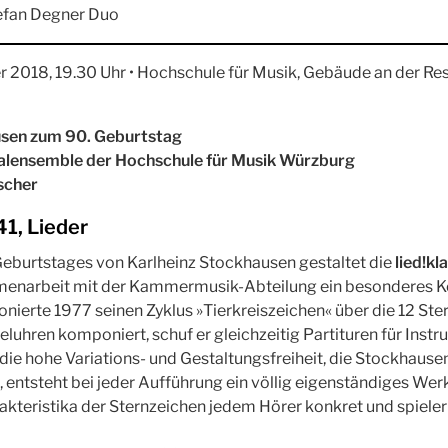
efan Degner Duo
 2018, 19.30 Uhr • Hochschule für Musik, Gebäude an der Res
usen zum 90. Geburtstag
alensemble der Hochschule für Musik Würzburg
scher
41, Lieder
Geburtstages von Karlheinz Stockhausen gestaltet die
lied!kl
menarbeit mit der Kammermusik-Abteilung ein besonderes K
erte 1977 seinen Zyklus »Tierkreiszeichen« über die 12 Ste
eluhren komponiert, schuf er gleichzeitig Partituren für Inst
die hohe Variations- und Gestaltungsfreiheit, die Stockhaus
t, entsteht bei jeder Aufführung ein völlig eigenständiges We
akteristika der Sternzeichen jedem Hörer konkret und spieler