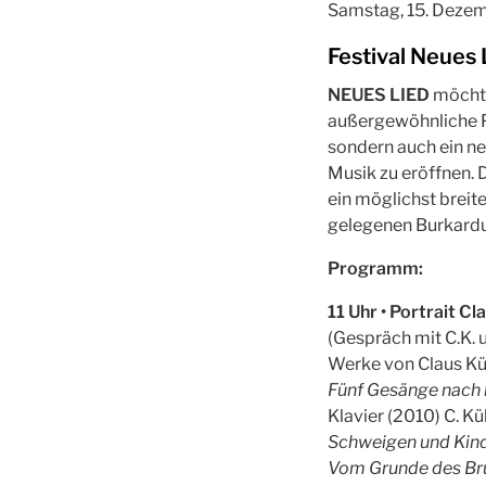
Samstag, 15. Deze
Festival Neues 
NEUES LIED
möchte
außergewöhnliche 
sondern auch ein n
Musik zu eröffnen.
ein möglichst breite
gelegenen Burkardu
Programm:
11 Uhr • Portrait Cl
(Gespräch mit C.K. 
Werke von Claus Kü
Fünf Gesänge nach 
Klavier (2010) C. Kü
Schweigen und Kind
Vom Grunde des Brun