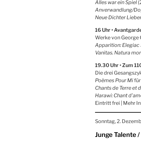
Alles war ein Spiel
(
Anverwandlung/Dop
Neue Dichter Liebe
16 Uhr • Avantgard
Werke von George C
Apparition: Elegiac
Vanitas. Natura mort
19.30 Uhr • Zum 11
Die drei Gesangszy
Poèmes Pour Mi
für
Chants de Terre et d
Harawi: Chant d’am
Eintritt frei | Mehr
Sonntag, 2. Dezemb
Junge Talente /