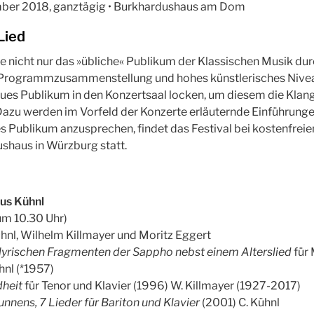
mber 2018, ganztägig • Burkhardushaus am Dom
Lied
 nicht nur das »übliche« Publikum der Klassischen Musik dur
Programmzusammenstellung und hohes künstlerisches Nivea
eues Publikum in den Konzertsaal locken, um diesem die Klan
 Dazu werden im Vorfeld der Konzerte erläuternde Einführun
s Publikum anzusprechen, findet das Festival bei kostenfreiem
shaus in Würzburg statt.
aus Kühnl
um 10.30 Uhr)
hnl, Wilhelm Killmayer und Moritz Eggert
lyrischen Fragmenten der Sappho nebst einem Alterslied
für
hnl (*1957)
heit
für Tenor und Klavier (1996) W. Killmayer (1927-2017)
nens, 7 Lieder für Bariton und Klavier
(2001) C. Kühnl