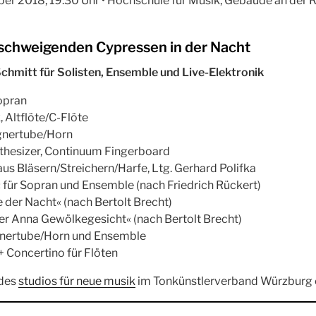
er 2018, 19.30 Uhr • Hochschule für Musik, Gebäude an der R
e schweigenden Cypressen in der Nacht
chmitt für Solisten, Ensemble und Live-Elektronik
opran
, Altflöte/C-Flöte
gnertube/Horn
nthesizer, Continuum Fingerboard
 Bläsern/Streichern/Harfe, Ltg. Gerhard Polifka
 für Sopran und Ensemble (nach Friedrich Rückert)
 der Nacht« (nach Bertolt Brecht)
er Anna Gewölkegesicht« (nach Bertolt Brecht)
gnertube/Horn und Ensemble
 Concertino für Flöten
 des
studios für neue musik
im Tonkünstlerverband Würzburg e