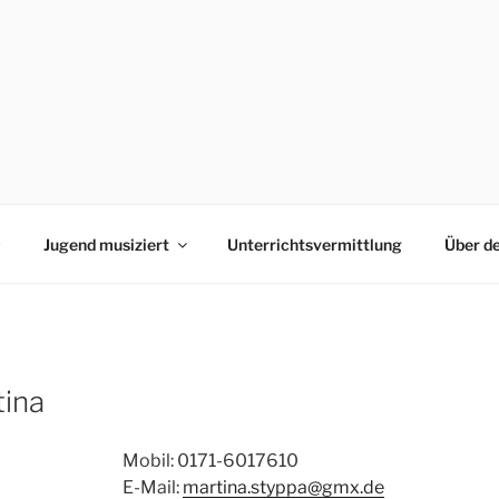
0
Jugend musiziert
Unterrichtsvermittlung
Über d
tina
Mobil: 0171-6017610
E-Mail:
martina.styppa@gmx.de