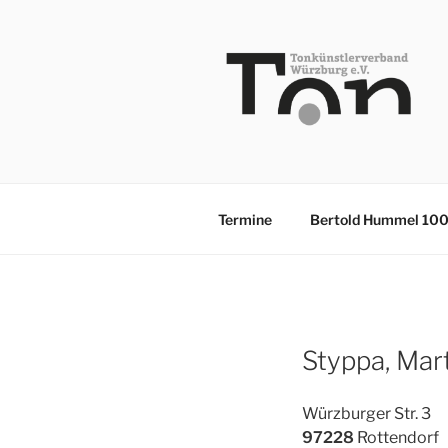
Zum
Inhalt
springen
TKV
Termine
Bertold Hummel 10
Styppa, Mar
Würzburger Str. 3
97228
Rottendorf