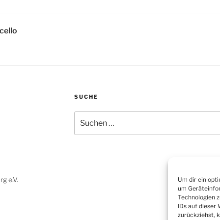
cello
SUCHE
Suchen
nach:
g e.V.
Um dir ein opt
um Geräteinfor
Technologien z
IDs auf dieser
zurückziehst, 