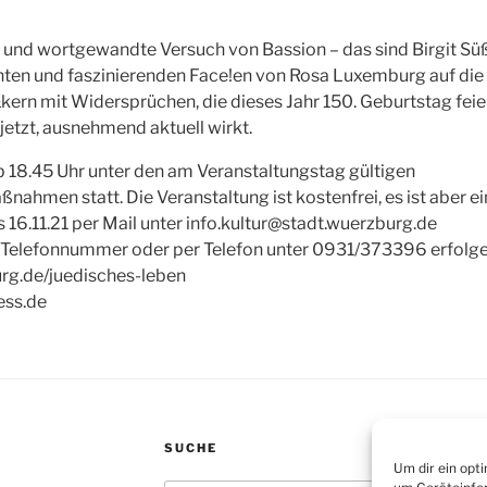
e und wortgewandte Versuch von Bassion – das sind Birgit Süß
anten und faszinierenden Face!en von Rosa Luxemburg auf die
&kern mit Widersprüchen, die dieses Jahr 150. Geburtstag fei
jetzt, ausnehmend aktuell wirkt.
ab 18.45 Uhr unter den am Veranstaltungstag gültigen
nahmen statt. Die Veranstaltung ist kostenfrei, es ist aber 
s 16.11.21 per Mail unter
info.kultur@stadt.wuerzburg.de
 Telefonnummer oder per Telefon unter 0931/373396 erfolge
rg.de/juedisches-leben
ess.de
SUCHE
Um dir ein opt