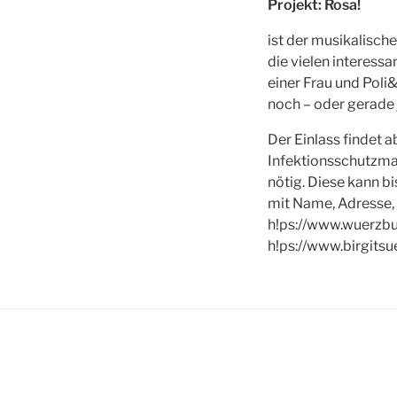
Projekt: Rosa!
ist der musikalisch
die vielen interess
einer Frau und Poli
noch – oder gerade 
Der Einlass findet 
Infektionsschutzmaß
nötig. Diese kann bi
mit Name, Adresse,
h!ps://www.wuerzbu
h!ps://www.birgitsu