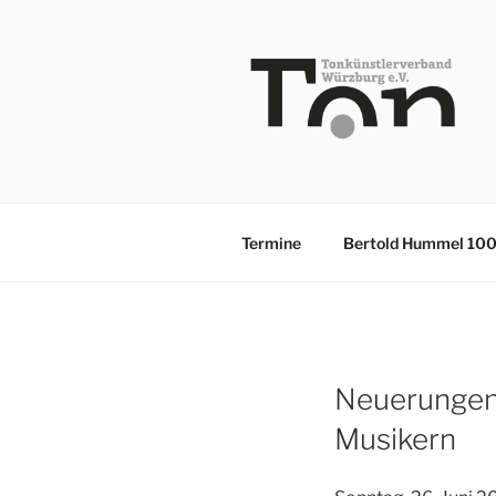
Zum
Inhalt
springen
TKV
Termine
Bertold Hummel 10
Neuerungen 
Musikern