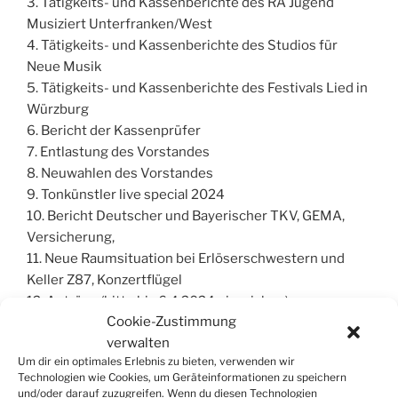
3. Tätigkeits- und Kassenberichte des RA Jugend
Musiziert Unterfranken/West
4. Tätigkeits- und Kassenberichte des Studios für
Neue Musik
5. Tätigkeits- und Kassenberichte des Festivals Lied in
Würzburg
6. Bericht der Kassenprüfer
7. Entlastung des Vorstandes
8. Neuwahlen des Vorstandes
9. Tonkünstler live special 2024
10. Bericht Deutscher und Bayerischer TKV, GEMA,
Versicherung,
11. Neue Raumsituation bei Erlöserschwestern und
Keller Z87, Konzertflügel
12. Anträge (bitte bis 6.4.2024 einreichen),
Cookie-Zustimmung
Verschiedenes und Wünsche
verwalten
Wir bitten um vorige Anmeldung per Email an
Um dir ein optimales Erlebnis zu bieten, verwenden wir
Technologien wie Cookies, um Geräteinformationen zu speichern
info@tkv-wuerzburg.de
. Vielen Dank!
und/oder darauf zuzugreifen. Wenn du diesen Technologien