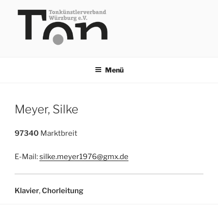
Zum
Inhalt
springen
TKV
Menü
Meyer, Silke
97340
Marktbreit
E-Mail:
silke.meyer1976@gmx.de
Klavier
,
Chorleitung