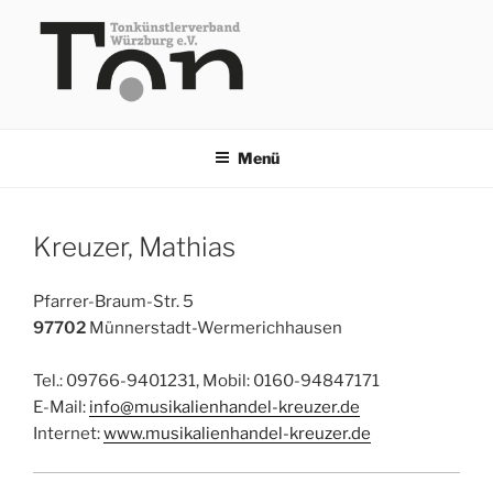
Zum
Inhalt
springen
TKV
Menü
Kreuzer, Mathias
Pfarrer-Braum-Str. 5
97702
Münnerstadt-Wermerichhausen
Tel.: 09766-9401231, Mobil: 0160-94847171
E-Mail:
info@musikalienhandel-kreuzer.de
Internet:
www.musikalienhandel-kreuzer.de