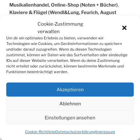
Musikalienhandel, Online-Shop (Noten + Bücher)
,
Klaviere & Flügel (Wendl&Lung, Feurich, August
Förster)
, Digital-Pianos (Casio etc.), CD‘ und DVD’s
Cookie-Zustimmung
Versandkostenfreie Lieferung ab 25€ Bestellwert.
verwalten
Kostenfreier Lieferservice in Würzburg und Bad
Um dir ein optimales Erlebnis zu bieten, verwenden wir
Kissingen möglich.
Technologien wie Cookies, um Geräteinformationen zu speichern
und/oder darauf zuzugreifen. Wenn du diesen Technologien
zustimmst, können wir Daten wie das Surfverhalten oder eindeutige
IDs auf dieser Website verarbeiten. Wenn du deine Zustimmung
nicht erteilst oder zurückziehst, können bestimmte Merkmale und
Funktionen beeinträchtigt werden.
SUCHE
Suchen
Suche
Akzeptieren
nach:
Ablehnen
Einstellungen ansehen
© 2026
Tonkünstlerverband Würzburg e.V.
Cookie-Richtlinie
Datenschutzerklärung
Impressum