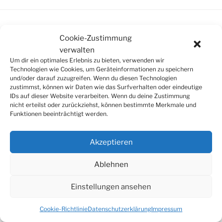
Cookie-Zustimmung
SUCHE
verwalten
Um dir ein optimales Erlebnis zu bieten, verwenden wir
Suchen
Suche
Technologien wie Cookies, um Geräteinformationen zu speichern
nach:
und/oder darauf zuzugreifen. Wenn du diesen Technologien
zustimmst, können wir Daten wie das Surfverhalten oder eindeutige
IDs auf dieser Website verarbeiten. Wenn du deine Zustimmung
nicht erteilst oder zurückziehst, können bestimmte Merkmale und
Funktionen beeinträchtigt werden.
© 2026
Tonkünstlerverband Würzburg e.V.
Akzeptieren
Ablehnen
Einstellungen ansehen
Cookie-Richtlinie
Datenschutzerklärung
Impressum