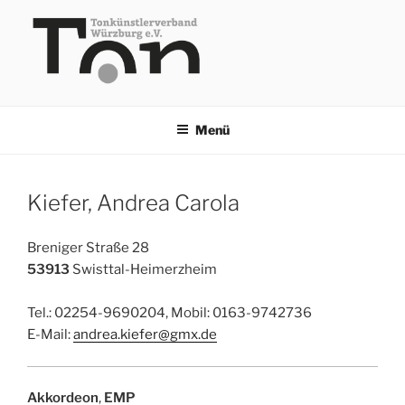
Zum
Inhalt
springen
TKV
Menü
Kiefer, Andrea Carola
Breniger Straße 28
53913
Swisttal-Heimerzheim
Tel.: 02254-9690204, Mobil: 0163-9742736
E-Mail:
andrea.kiefer@gmx.de
Akkordeon
,
EMP