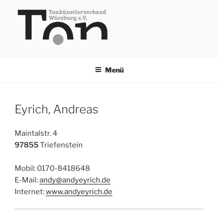
Zum
Inhalt
springen
TKV
Menü
Eyrich, Andreas
Maintalstr. 4
97855
Triefenstein
Mobil: 0170-8418648
E-Mail:
andy@andyeyrich.de
Internet:
www.andyeyrich.de