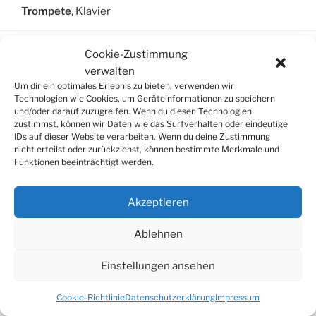
Trompete
, Klavier
Cookie-Zustimmung
verwalten
SUCHE
Um dir ein optimales Erlebnis zu bieten, verwenden wir
Technologien wie Cookies, um Geräteinformationen zu speichern
Suchen
und/oder darauf zuzugreifen. Wenn du diesen Technologien
Suche
nach:
zustimmst, können wir Daten wie das Surfverhalten oder eindeutige
IDs auf dieser Website verarbeiten. Wenn du deine Zustimmung
nicht erteilst oder zurückziehst, können bestimmte Merkmale und
Funktionen beeinträchtigt werden.
© 2026
Tonkünstlerverband Würzburg e.V.
Akzeptieren
Ablehnen
Einstellungen ansehen
Cookie-Richtlinie
Datenschutzerklärung
Impressum