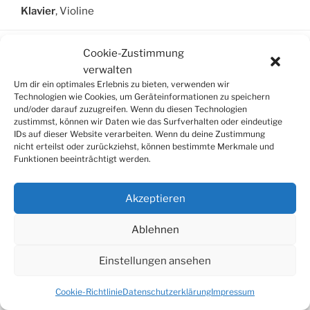
Klavier
, Violine
Cookie-Zustimmung
verwalten
SUCHE
Um dir ein optimales Erlebnis zu bieten, verwenden wir
Technologien wie Cookies, um Geräteinformationen zu speichern
Suchen
und/oder darauf zuzugreifen. Wenn du diesen Technologien
Suche
nach:
zustimmst, können wir Daten wie das Surfverhalten oder eindeutige
IDs auf dieser Website verarbeiten. Wenn du deine Zustimmung
nicht erteilst oder zurückziehst, können bestimmte Merkmale und
Funktionen beeinträchtigt werden.
© 2026
Tonkünstlerverband Würzburg e.V.
Akzeptieren
Ablehnen
Einstellungen ansehen
Cookie-Richtlinie
Datenschutzerklärung
Impressum