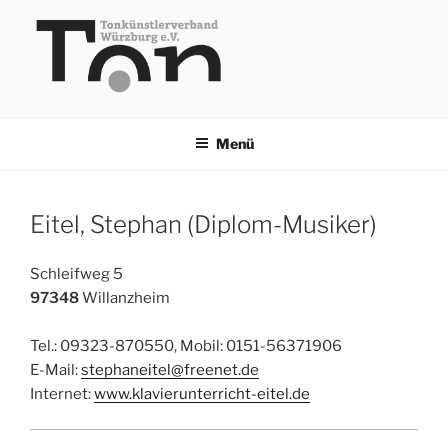
Zum
Inhalt
springen
TKV
Menü
Eitel, Stephan (Diplom-Musiker)
Schleifweg 5
97348
Willanzheim
Tel.: 09323-870550, Mobil: 0151-56371906
E-Mail:
stephaneitel@freenet.de
Internet:
www.klavierunterricht-eitel.de