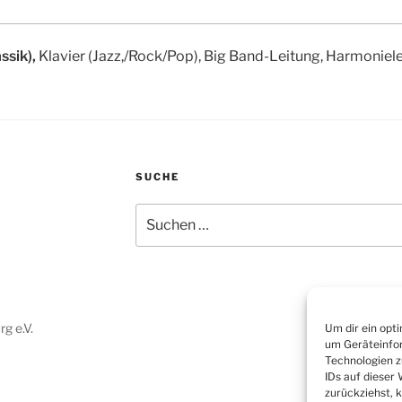
ssik),
Klavier (Jazz,/Rock/Pop), Big Band-Leitung, Harmoniel
SUCHE
Suchen
nach:
g e.V.
Um dir ein opt
um Geräteinfor
Technologien z
IDs auf dieser
zurückziehst, 