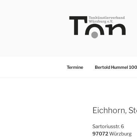
Zum
Inhalt
springen
TKV
Termine
Bertold Hummel 10
Eichhorn, S
Sartoriusstr. 6
97072
Würzburg