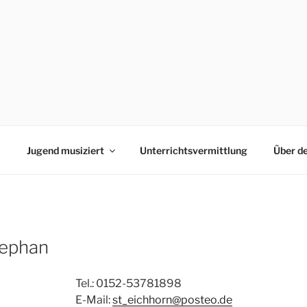
0
Jugend musiziert
Unterrichtsvermittlung
Über d
tephan
Tel.: 0152-53781898
E-Mail:
st_eichhorn@posteo.de