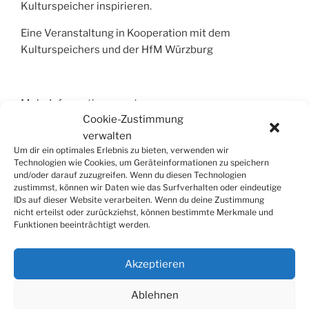
Kulturspeicher inspirieren.
Eine Veranstaltung in Kooperation mit dem
Kulturspeichers und der HfM Würzburg
Mehr Informationen unter:
Cookie-Zustimmung
https://www.kulturspeicher.de/veranstaltungen/alle-
verwalten
termine-in-der-ueversicht/539999.Lange-
Um dir ein optimales Erlebnis zu bieten, verwenden wir
Technologien wie Cookies, um Geräteinformationen zu speichern
Kulturspeichernacht.html
und/oder darauf zuzugreifen. Wenn du diesen Technologien
zustimmst, können wir Daten wie das Surfverhalten oder eindeutige
IDs auf dieser Website verarbeiten. Wenn du deine Zustimmung
nicht erteilst oder zurückziehst, können bestimmte Merkmale und
Funktionen beeinträchtigt werden.
SUCHE
Suchen
Suche
Akzeptieren
nach:
Ablehnen