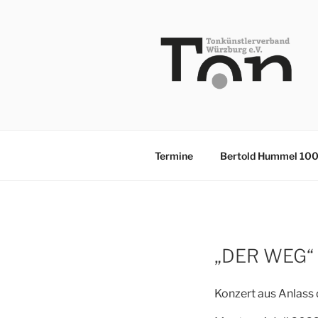
Zum
Inhalt
springen
TKV
Termine
Bertold Hummel 10
„DER WEG“
Konzert aus Anlass