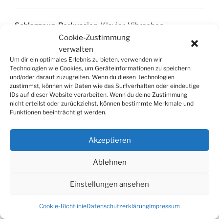
Schlagzeug
,
Perkussion
, Klavier, Vibraphon
Cookie-Zustimmung
verwalten
Um dir ein optimales Erlebnis zu bieten, verwenden wir
Technologien wie Cookies, um Geräteinformationen zu speichern
und/oder darauf zuzugreifen. Wenn du diesen Technologien
zustimmst, können wir Daten wie das Surfverhalten oder eindeutige
SUCHE
IDs auf dieser Website verarbeiten. Wenn du deine Zustimmung
nicht erteilst oder zurückziehst, können bestimmte Merkmale und
Suchen
Suche
Funktionen beeinträchtigt werden.
nach:
Akzeptieren
Ablehnen
© 2026
Tonkünstlerverband Würzburg e.V.
Einstellungen ansehen
Cookie-Richtlinie
Datenschutzerklärung
Impressum