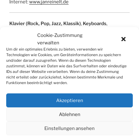
Internet:
www.janreinelt.de
Klavier (Rock, Pop, Jazz, Klassik)
,
Keyboards
,
Bandcoaching
, Arrangement, Harmonielehre,
Cookie-Zustimmung
Gehörbildung, Improvisation, Notensatz
verwalten
privater Klavierunterricht für Jung und Alt.
Um dir ein optimales Erlebnis zu bieten, verwenden wir
Technologien wie Cookies, um Geräteinformationen zu speichern
und/oder darauf zuzugreifen. Wenn du diesen Technologien
zustimmst, können wir Daten wie das Surfverhalten oder eindeutige
IDs auf dieser Website verarbeiten. Wenn du deine Zustimmung
nicht erteilst oder zurückziehst, können bestimmte Merkmale und
Funktionen beeinträchtigt werden.
SUCHE
Suchen
Suche
Akzeptieren
nach:
Ablehnen
Einstellungen ansehen
© 2026
Tonkünstlerverband Würzburg e.V.