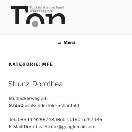
Zum
Inhalt
springen
TKV
Menü
KATEGORIE:
MFE
Strunz, Dorothea
Mühläckerweg 28
97950
Großrinderfeld-Schönfeld
Tel.: 09344-9299748, Mobil: 0160-5257486
E-Mail:
Dorothea.Strunz@googlemail.com