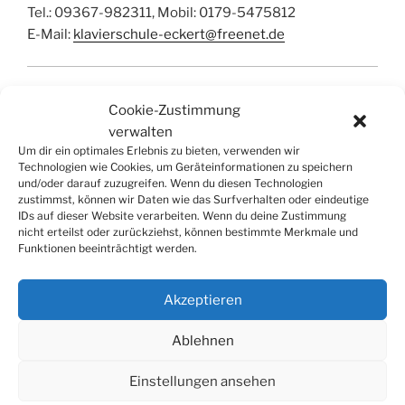
Tel.: 09367-982311, Mobil: 0179-5475812
E-Mail:
klavierschule-eckert@freenet.de
Elementare Musikpädagogik
,
Klavier
, Gesang,
Cookie-Zustimmung
Chorleitung, Keyboard
verwalten
Hausbesuche im Raum Würzburg möglich.
Um dir ein optimales Erlebnis zu bieten, verwenden wir
Technologien wie Cookies, um Geräteinformationen zu speichern
und/oder darauf zuzugreifen. Wenn du diesen Technologien
zustimmst, können wir Daten wie das Surfverhalten oder eindeutige
IDs auf dieser Website verarbeiten. Wenn du deine Zustimmung
nicht erteilst oder zurückziehst, können bestimmte Merkmale und
Funktionen beeinträchtigt werden.
SUCHE
Suchen
Suche
Akzeptieren
nach:
Ablehnen
Einstellungen ansehen
© 2026
Tonkünstlerverband Würzburg e.V.