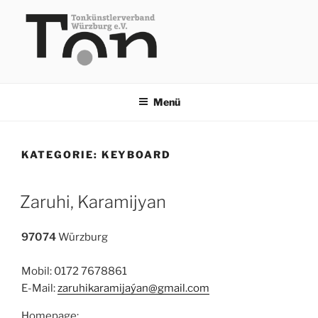
Zum
Inhalt
springen
TKV
Menü
KATEGORIE:
KEYBOARD
Zaruhi, Karamijyan
97074
Würzburg
Mobil: 0172 7678861
E-Mail:
zaruhikaramijaýan@gmail.com
Homepage: