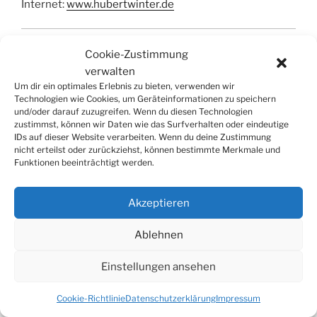
Internet:
www.hubertwinter.de
Saxophon
, Improvisation, Jazztheorie
Cookie-Zustimmung
verwalten
Um dir ein optimales Erlebnis zu bieten, verwenden wir
Technologien wie Cookies, um Geräteinformationen zu speichern
und/oder darauf zuzugreifen. Wenn du diesen Technologien
zustimmst, können wir Daten wie das Surfverhalten oder eindeutige
IDs auf dieser Website verarbeiten. Wenn du deine Zustimmung
SUCHE
nicht erteilst oder zurückziehst, können bestimmte Merkmale und
Funktionen beeinträchtigt werden.
Suchen
Suche
nach:
Akzeptieren
Ablehnen
© 2026
Tonkünstlerverband Würzburg e.V.
Einstellungen ansehen
Cookie-Richtlinie
Datenschutzerklärung
Impressum