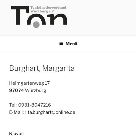
Zum
Inhalt
springen
TKV
Menü
Burghart, Margarita
Heimgartenweg 17
97074
Würzburg
Tel.: 0931-8047216
E-Mail:
rita.burghart@online.de
Klavier