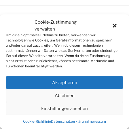
Cookie-Zustimmung
SUCHE
verwalten
Um dir ein optimales Erlebnis zu bieten, verwenden wir
Suchen
Suche
Technologien wie Cookies, um Geräteinformationen zu speichern
nach:
und/oder darauf zuzugreifen. Wenn du diesen Technologien
zustimmst, können wir Daten wie das Surfverhalten oder eindeutige
IDs auf dieser Website verarbeiten. Wenn du deine Zustimmung
nicht erteilst oder zurückziehst, können bestimmte Merkmale und
Funktionen beeinträchtigt werden.
© 2026
Tonkünstlerverband Würzburg e.V.
Akzeptieren
Ablehnen
Einstellungen ansehen
Cookie-Richtlinie
Datenschutzerklärung
Impressum