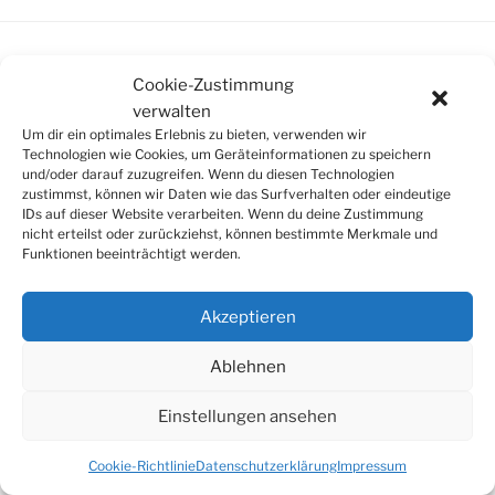
Cookie-Zustimmung
SUCHE
verwalten
Um dir ein optimales Erlebnis zu bieten, verwenden wir
Suchen
Suche
Technologien wie Cookies, um Geräteinformationen zu speichern
nach:
und/oder darauf zuzugreifen. Wenn du diesen Technologien
zustimmst, können wir Daten wie das Surfverhalten oder eindeutige
IDs auf dieser Website verarbeiten. Wenn du deine Zustimmung
nicht erteilst oder zurückziehst, können bestimmte Merkmale und
Funktionen beeinträchtigt werden.
© 2026
Tonkünstlerverband Würzburg e.V.
Akzeptieren
Ablehnen
Einstellungen ansehen
Cookie-Richtlinie
Datenschutzerklärung
Impressum