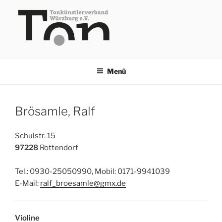
Zum
Inhalt
springen
TKV
Menü
Brösamle, Ralf
Schulstr. 15
97228
Rottendorf
Tel.: 0930-25050990, Mobil: 0171-9941039
E-Mail:
ralf_broesamle@gmx.de
Violine