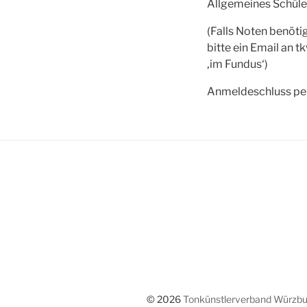
Allgemeines Schüle
(Falls Noten benöt
bitte ein Email an 
‚im Fundus‘)
Anmeldeschluss pe
© 2026
Tonkünstlerverband Würzbur